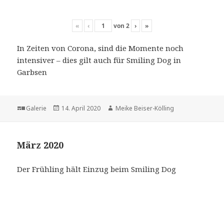
«
‹
von
2
›
»
In Zeiten von Corona, sind die Momente noch
intensiver – dies gilt auch für Smiling Dog in
Garbsen
Format
Veröffentlicht
Autor
Galerie
14. April 2020
Meike Beiser-Kölling
am
März 2020
Der Frühling hält Einzug beim Smiling Dog