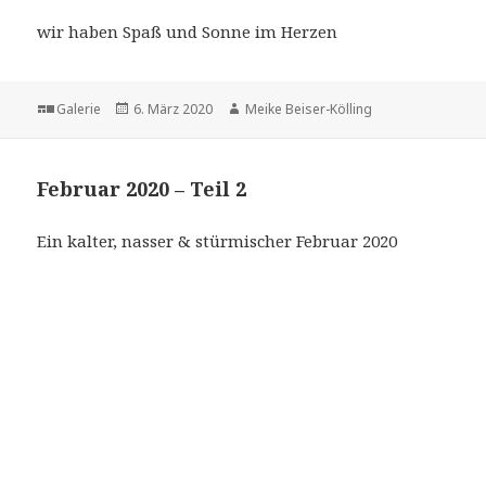
wir haben Spaß und Sonne im Herzen
Format
Veröffentlicht
Autor
Galerie
6. März 2020
Meike Beiser-Kölling
am
Februar 2020 – Teil 2
Ein kalter, nasser & stürmischer Februar 2020