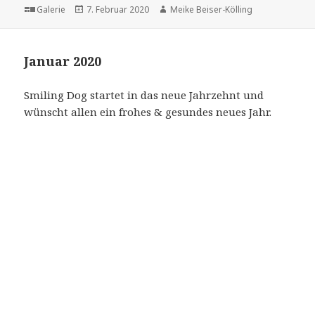
Format
Veröffentlicht
Autor
Galerie
7. Februar 2020
Meike Beiser-Kölling
am
Januar 2020
Smiling Dog startet in das neue Jahrzehnt und
wünscht allen ein frohes & gesundes neues Jahr.