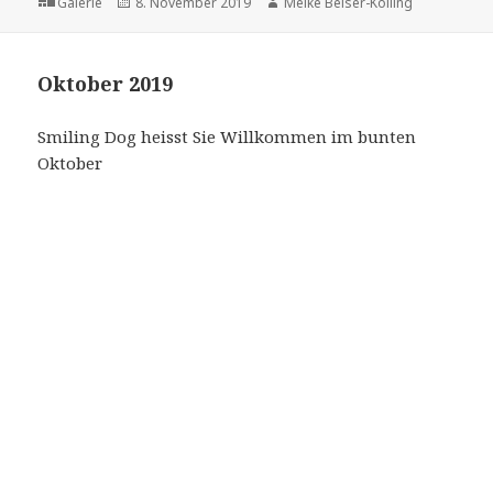
Format
Veröffentlicht
Autor
Galerie
8. November 2019
Meike Beiser-Kölling
am
Oktober 2019
Smiling Dog heisst Sie Willkommen im bunten
Oktober