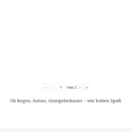
«
‹
von
2
›
»
Ob Regen, Sonne, Graupelschauer – wir haben Spaß