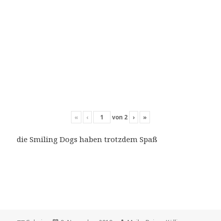
«
‹
von
2
›
»
die Smiling Dogs haben trotzdem Spaß