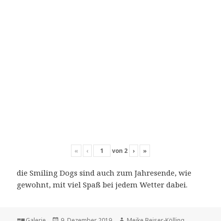
«
‹
von
2
›
»
die Smiling Dogs sind auch zum Jahresende, wie
gewohnt, mit viel Spaß bei jedem Wetter dabei.
Format
Veröffentlicht
Autor
Galerie
9. Dezember 2019
Meike Beiser-Kölling