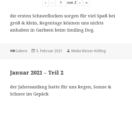
«
‹
von
2
›
»
die ersten Schneeflocken sorgen für viel Spaß bei
groß & klein, Regentage können uns nichts
anhaben in Garbsen beim Smiling Dog.
Format
Veröffentlicht
Autor
Galerie
5. Februar 2021
Meike Beiser-Kölling
am
Januar 2021 – Teil 2
der Jahresanfang hatte für uns Regen, Sonne &
Schnee im Gepäck