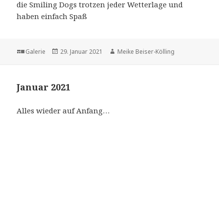
die Smiling Dogs trotzen jeder Wetterlage und
haben einfach Spaß
Format
Veröffentlicht
Autor
Galerie
29. Januar 2021
Meike Beiser-Kölling
am
Januar 2021
Alles wieder auf Anfang…