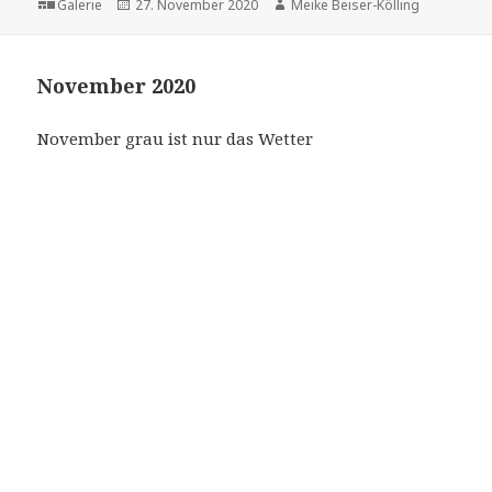
Format
Veröffentlicht
Autor
Galerie
27. November 2020
Meike Beiser-Kölling
am
November 2020
November grau ist nur das Wetter