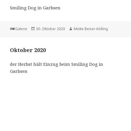
Smiling Dog in Garbsen
Format
Veröffentlicht
Autor
Galerie
30. Oktober 2020
Meike Beiser-Kölling
am
Oktober 2020
der Herbst hält Einzug beim Smiling Dog in
Garbsen