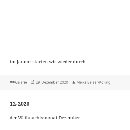
im Januar starten wir wieder durch…
Format
Veröffentlicht
Autor
Galerie
29. Dezember 2020
Meike Beiser-Kölling
am
12-2020
der Weihnachtsmonat Dezember