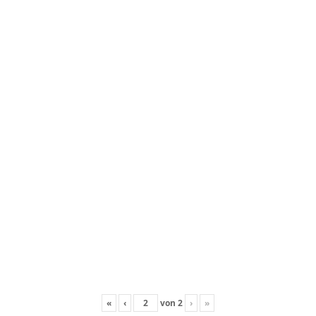
«
‹
von
2
›
»