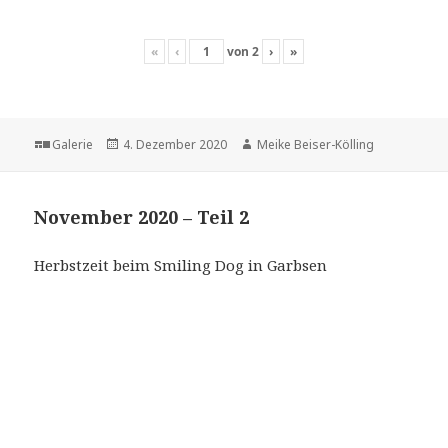
«
‹
von
2
›
»
Format
Veröffentlicht
Autor
Galerie
4. Dezember 2020
Meike Beiser-Kölling
am
November 2020 – Teil 2
Herbstzeit beim Smiling Dog in Garbsen