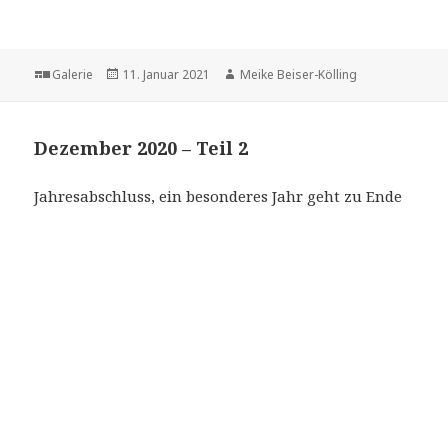
Format
Veröffentlicht
Autor
Galerie
11. Januar 2021
Meike Beiser-Kölling
am
Dezember 2020 – Teil 2
Jahresabschluss, ein besonderes Jahr geht zu Ende