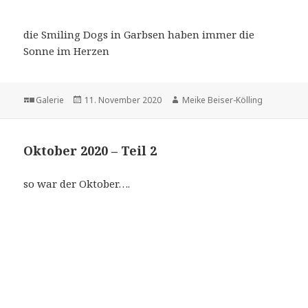
die Smiling Dogs in Garbsen haben immer die
Sonne im Herzen
Format
Veröffentlicht
Autor
Galerie
11. November 2020
Meike Beiser-Kölling
am
Oktober 2020 – Teil 2
so war der Oktober….