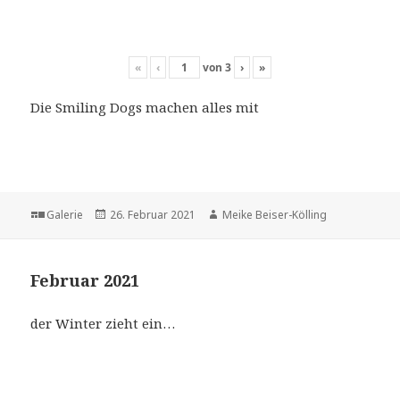
«
‹
von
3
›
»
Die Smiling Dogs machen alles mit
Format
Veröffentlicht
Autor
Galerie
26. Februar 2021
Meike Beiser-Kölling
am
Februar 2021
der Winter zieht ein…