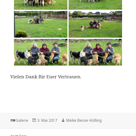
Vielen Dank für Euer Vertrauen.
Format
Veröffentlicht
Autor
Galerie
3. Mai 2017
Meike Beiser-Kölling
am
Beitragsnavigation