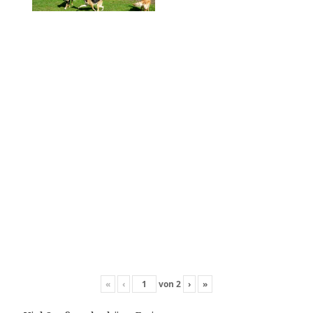
«
‹
von
2
›
»