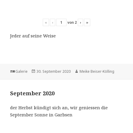
«
‹
von
2
›
»
Jeder auf seine Weise
Format
Veröffentlicht
Autor
Galerie
30. September 2020
Meike Beiser-Kölling
am
September 2020
der Herbst kündigt sich an, wir geniessen die
September Sonne in Garbsen