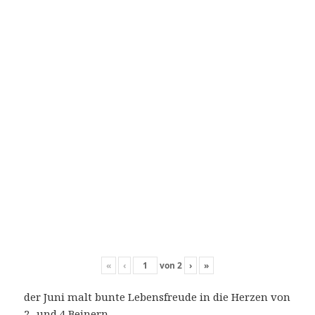
«
‹
von
2
›
»
der Juni malt bunte Lebensfreude in die Herzen von
2- und 4 Beinern