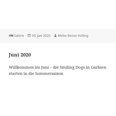
Format
Veröffentlicht
Autor
Galerie
30. Juni 2020
Meike Beiser-Kölling
am
Juni 2020
Willkommen im Juni – die Smiling Dogs in Garbsen
starten in die Sommersaison