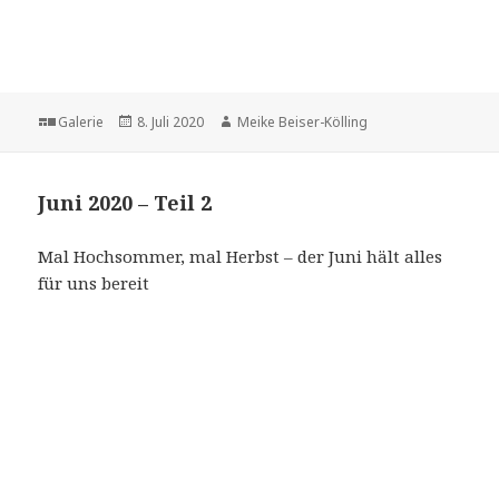
Format
Veröffentlicht
Autor
Galerie
8. Juli 2020
Meike Beiser-Kölling
am
Juni 2020 – Teil 2
Mal Hochsommer, mal Herbst – der Juni hält alles
für uns bereit