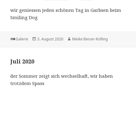
wir geniessen jeden schönen Tag in Garbsen beim
Smiling Dog
Format
Veröffentlicht
Autor
Galerie
3. August 2020
Meike Beiser-Kölling
am
Juli 2020
der Sommer zeigt sich wechselhaft, wir haben
trotzdem Spass