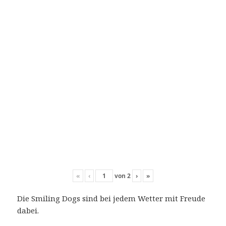
«
‹
von
2
›
»
Die Smiling Dogs sind bei jedem Wetter mit Freude
dabei.