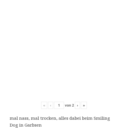
«
‹
von
2
›
»
mal nass, mal trocken, alles dabei beim Smiling
Dog in Garbsen