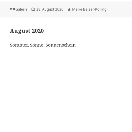
Format
Veröffentlicht
Autor
Galerie
28. August 2020
Meike Beiser-Kölling
am
August 2020
Sommer, Sonne, Sonnenschein