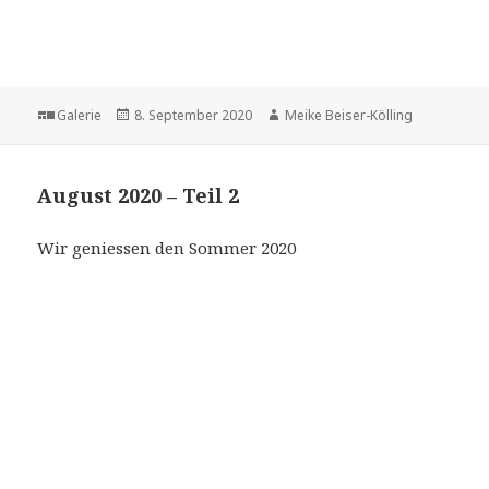
Format
Veröffentlicht
Autor
Galerie
8. September 2020
Meike Beiser-Kölling
am
August 2020 – Teil 2
Wir geniessen den Sommer 2020