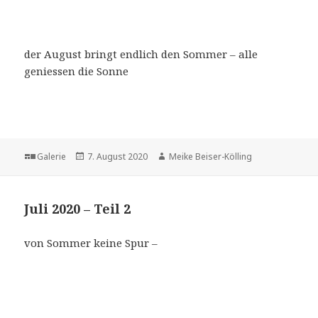
der August bringt endlich den Sommer – alle
geniessen die Sonne
Format
Veröffentlicht
Autor
Galerie
7. August 2020
Meike Beiser-Kölling
am
Juli 2020 – Teil 2
von Sommer keine Spur –