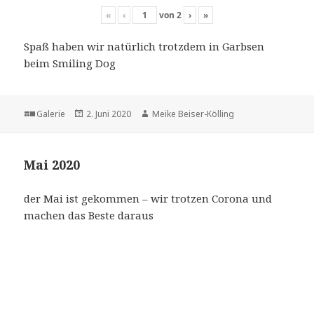
«
‹
von
2
›
»
Spaß haben wir natürlich trotzdem in Garbsen
beim Smiling Dog
Format
Veröffentlicht
Autor
Galerie
2. Juni 2020
Meike Beiser-Kölling
am
Mai 2020
der Mai ist gekommen – wir trotzen Corona und
machen das Beste daraus