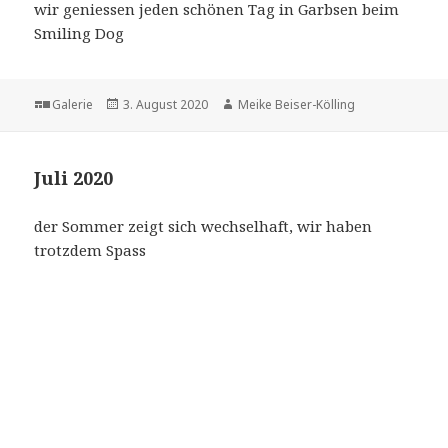
wir geniessen jeden schönen Tag in Garbsen beim
Smiling Dog
Format
Veröffentlicht
Autor
Galerie
3. August 2020
Meike Beiser-Kölling
am
Juli 2020
der Sommer zeigt sich wechselhaft, wir haben
trotzdem Spass