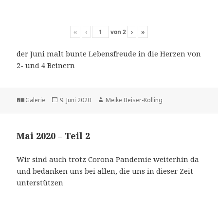
«
‹
von
2
›
»
der Juni malt bunte Lebensfreude in die Herzen von
2- und 4 Beinern
Format
Veröffentlicht
Autor
Galerie
9. Juni 2020
Meike Beiser-Kölling
am
Mai 2020 – Teil 2
Wir sind auch trotz Corona Pandemie weiterhin da
und bedanken uns bei allen, die uns in dieser Zeit
unterstützen