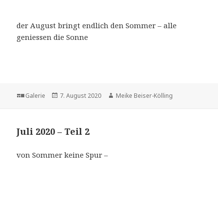
der August bringt endlich den Sommer – alle
geniessen die Sonne
Format
Veröffentlicht
Autor
Galerie
7. August 2020
Meike Beiser-Kölling
am
Juli 2020 – Teil 2
von Sommer keine Spur –