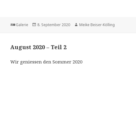
Format
Veröffentlicht
Autor
Galerie
8. September 2020
Meike Beiser-Kölling
am
August 2020 – Teil 2
Wir geniessen den Sommer 2020