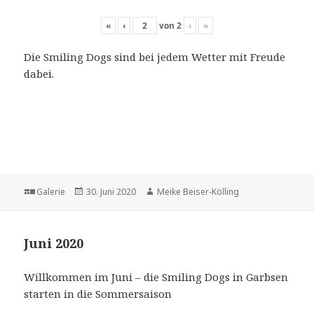
«
‹
von
2
›
»
Die Smiling Dogs sind bei jedem Wetter mit Freude
dabei.
Format
Veröffentlicht
Autor
Galerie
30. Juni 2020
Meike Beiser-Kölling
am
Juni 2020
Willkommen im Juni – die Smiling Dogs in Garbsen
starten in die Sommersaison