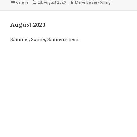
Format
Veröffentlicht
Autor
Galerie
28. August 2020
Meike Beiser-Kölling
am
August 2020
Sommer, Sonne, Sonnenschein