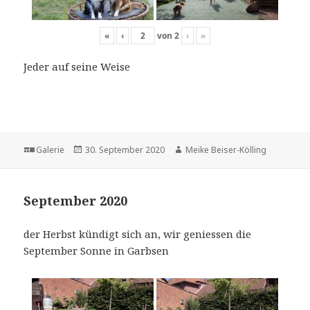
«
‹
von
2
›
»
Jeder auf seine Weise
Format
Veröffentlicht
Autor
Galerie
30. September 2020
Meike Beiser-Kölling
am
September 2020
der Herbst kündigt sich an, wir geniessen die
September Sonne in Garbsen