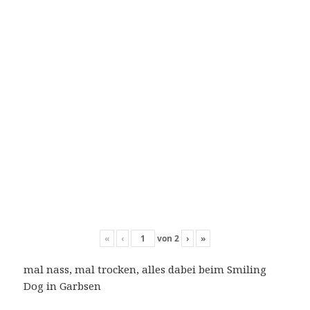
«
‹
von
2
›
»
mal nass, mal trocken, alles dabei beim Smiling
Dog in Garbsen