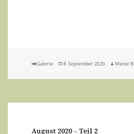
Format
Veröffentlicht
Autor
Galerie
8. September 2020
Meike B
am
August 2020 – Teil 2