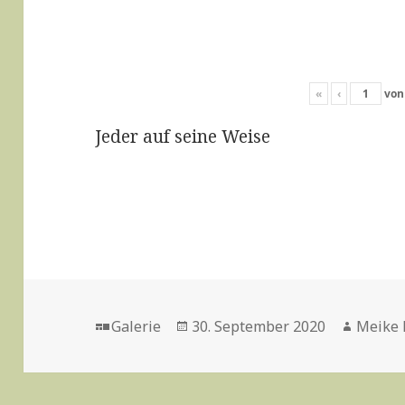
«
‹
vo
Jeder auf seine Weise
Format
Veröffentlicht
Autor
Galerie
30. September 2020
Meike 
am