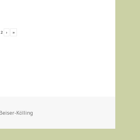
n
2
›
»
Beiser-Kölling