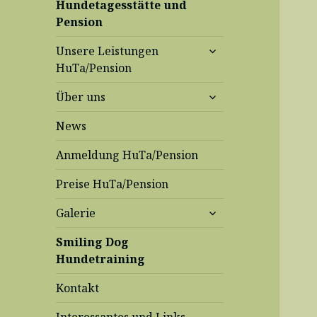
Hundetagesstätte und
Pension
untermenü
Unsere Leistungen
anzeigen
HuTa/Pension
untermenü
Über uns
anzeigen
News
Anmeldung HuTa/Pension
Preise HuTa/Pension
untermenü
Galerie
anzeigen
Smiling Dog
Hundetraining
Kontakt