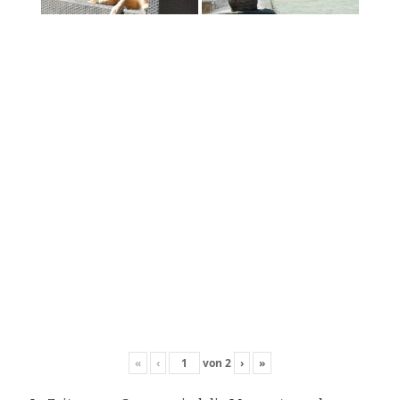
«
‹
von
2
›
»