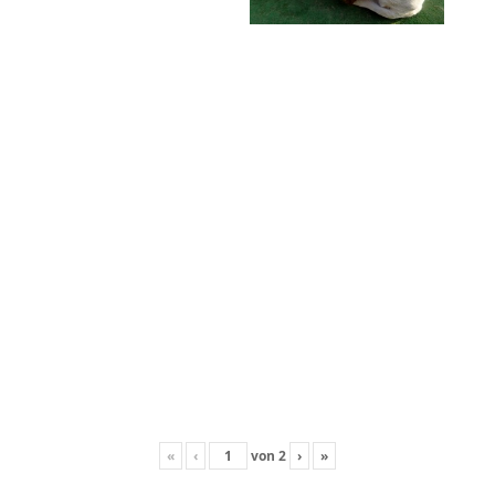
«
‹
von
2
›
»