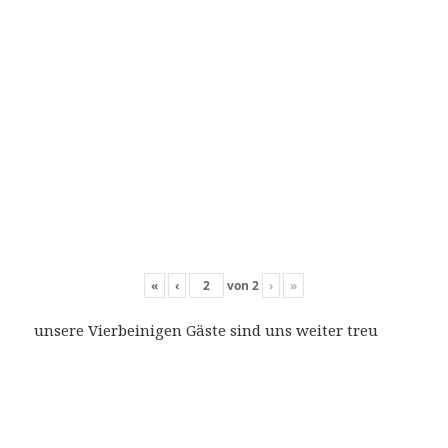
«
‹
von
2
›
»
unsere Vierbeinigen Gäste sind uns weiter treu