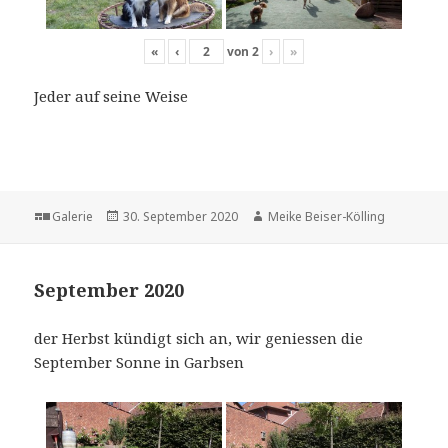
«
‹
von
2
›
»
Jeder auf seine Weise
Format
Veröffentlicht
Autor
Galerie
30. September 2020
Meike Beiser-Kölling
am
September 2020
der Herbst kündigt sich an, wir geniessen die
September Sonne in Garbsen