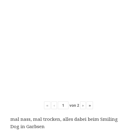
«
‹
von
2
›
»
mal nass, mal trocken, alles dabei beim Smiling
Dog in Garbsen