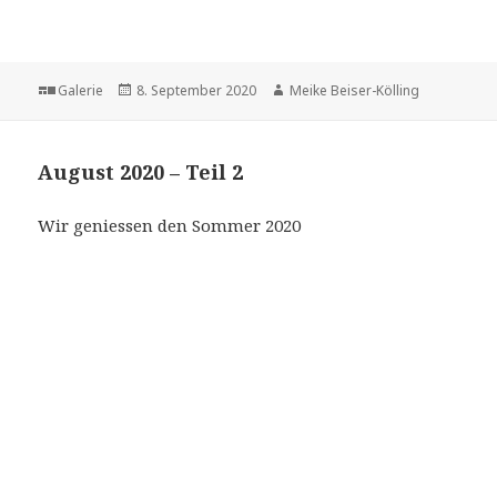
Format
Veröffentlicht
Autor
Galerie
8. September 2020
Meike Beiser-Kölling
am
August 2020 – Teil 2
Wir geniessen den Sommer 2020