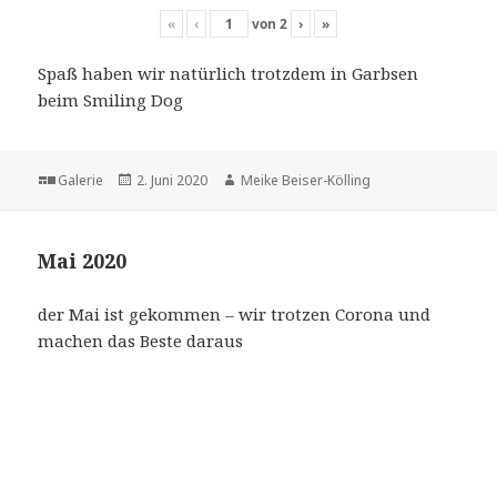
«
‹
von
2
›
»
Spaß haben wir natürlich trotzdem in Garbsen
beim Smiling Dog
Format
Veröffentlicht
Autor
Galerie
2. Juni 2020
Meike Beiser-Kölling
am
Mai 2020
der Mai ist gekommen – wir trotzen Corona und
machen das Beste daraus