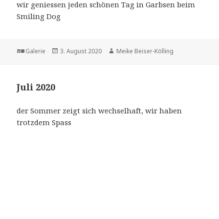
wir geniessen jeden schönen Tag in Garbsen beim
Smiling Dog
Format
Veröffentlicht
Autor
Galerie
3. August 2020
Meike Beiser-Kölling
am
Juli 2020
der Sommer zeigt sich wechselhaft, wir haben
trotzdem Spass