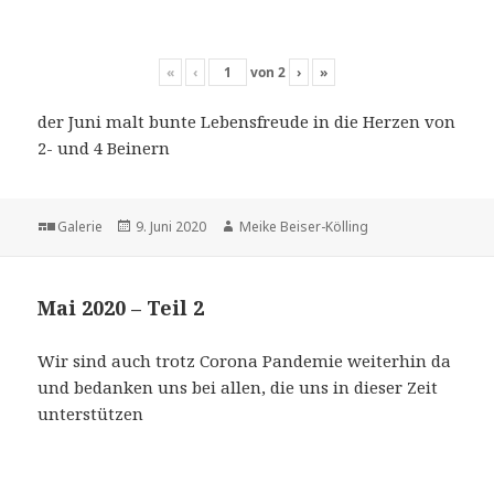
«
‹
von
2
›
»
der Juni malt bunte Lebensfreude in die Herzen von
2- und 4 Beinern
Format
Veröffentlicht
Autor
Galerie
9. Juni 2020
Meike Beiser-Kölling
am
Mai 2020 – Teil 2
Wir sind auch trotz Corona Pandemie weiterhin da
und bedanken uns bei allen, die uns in dieser Zeit
unterstützen