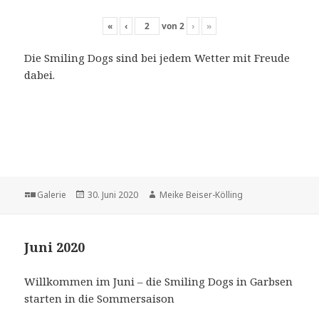
«
‹
von
2
›
»
Die Smiling Dogs sind bei jedem Wetter mit Freude
dabei.
Format
Veröffentlicht
Autor
Galerie
30. Juni 2020
Meike Beiser-Kölling
am
Juni 2020
Willkommen im Juni – die Smiling Dogs in Garbsen
starten in die Sommersaison