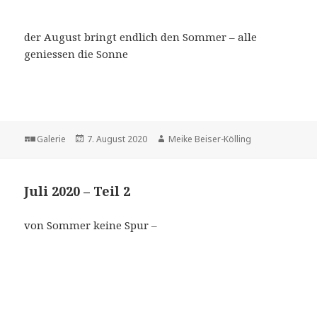
der August bringt endlich den Sommer – alle
geniessen die Sonne
Format
Veröffentlicht
Autor
Galerie
7. August 2020
Meike Beiser-Kölling
am
Juli 2020 – Teil 2
von Sommer keine Spur –