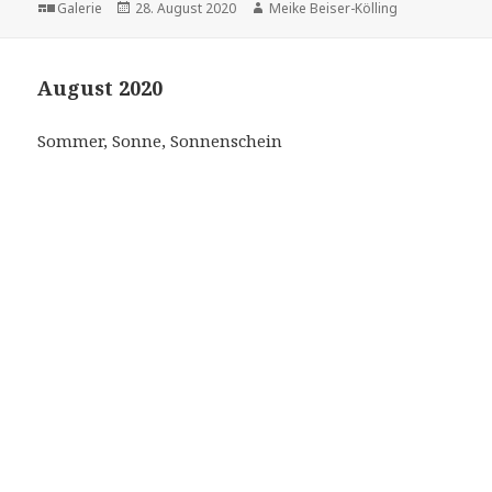
Format
Veröffentlicht
Autor
Galerie
28. August 2020
Meike Beiser-Kölling
am
August 2020
Sommer, Sonne, Sonnenschein